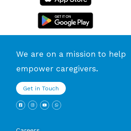
We are on a mission to help
empower caregivers.
Get in Touch
Careers